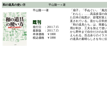
和の道具の使い方
平山隆一＝著
平山隆一=著
「扇子」「手ぬぐい」「風
「わらじ」……高温多湿の
た日本の知恵が、節電対策
直されている。昔から日常
「和の道具たち」は、簡素
発行日 ：2011.7.15
用が利き、工夫を加えて使
最新版 ：2011.7.15
から野外まで自分だけのお
本体価格 ￥1800
えられる。百点余りのイラ
税込価格 ￥1890
の道具の素晴らしさを今に